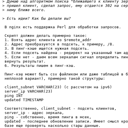
>
>
>
>
 В nginx есть поддержка Perl для обработки запросов.

 Скрипт должен делать примерно такое:

 1. Взять адрес клиента из $remote_addr

 2. Адрес преобразуется в подсеть, к примеру, /8.

 3. В пинг-кэше ищется нужная подсеть.

 4. Если подсеть найдена - редирект на указанный там ад
 5. Если нет - даем всем зеркалам сигнал определить пин
 вернуть результат.

 6. Результаты пишем в пинг-кэш.

 Пинг-кэш может быть csv файликом или даже таблицой в б
 неплохой вариант), примерно такой структуры:

 client_subnet VARCHAR(23) (с рассчетом на ipv6)

 server_ip VARCHAR(23)

 ping INT

 updated TIMESTAMP

 Соответственно, client_subnet - подсеть клиентов,

 server_ip - адрес зеркала,

 ping - собственно, время пинга в мсек,

 updated - последнее обновление записи. Имеет смысл кро
 базе еще проверять насколько стары данные.
