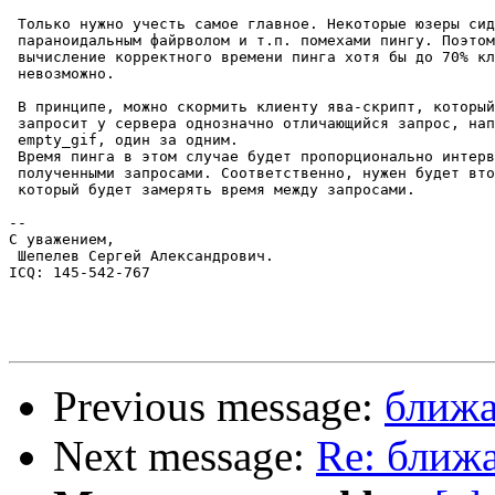
 Только нужно учесть самое главное. Некоторые юзеры сид
 параноидальным файрволом и т.п. помехами пингу. Поэтом
 вычисление корректного времени пинга хотя бы до 70% кл
 невозможно.

 В принципе, можно скормить клиенту ява-скрипт, который
 запросит у сервера однозначно отличающийся запрос, нап
 empty_gif, один за одним.

 Время пинга в этом случае будет пропорционально интерв
 полученными запросами. Соответственно, нужен будет вто
 который будет замерять время между запросами.

-- 

С уважением,

 Шепелев Сергей Александрович.

ICQ: 145-542-767

Previous message:
ближа
Next message:
Re: ближ