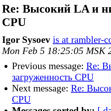
Re: Высокий LA и н
CPU
Igor Sysoev
is at rambler-c
Mon Feb 5 18:25:05 MSK 
Previous message:
Re: В
загруженность CPU
Next message:
Re: Высо
CPU
Messages sorted by:
[ d