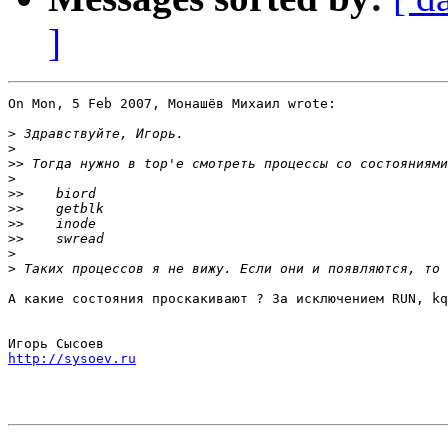
]
On Mon, 5 Feb 2007, Монашёв Михаил wrote:

>
>
>>
>
>>
>>
>>
>>
>
>
А какие состояния проскакивают ? За исключением RUN, kq
http://sysoev.ru