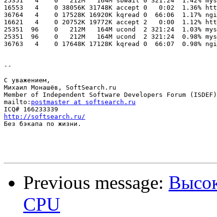
25351   4    0   212M   164M sbwait 0 321:24  1.42% mys
16553   4    0 38056K 31748K accept 0   0:02  1.36% htt
36764   4    0 17528K 16920K kqread 0  66:06  1.17% ngi
16621   4    0 20752K 19772K accept 2   0:00  1.12% htt
25351  96    0   212M   164M ucond  2 321:24  1.03% mys
25351  96    0   212M   164M ucond  2 321:24  0.98% mys
36763   4    0 17648K 17128K kqread 0  66:07  0.98% ngi
--

С уважением,

Михаил Монашёв, SoftSearch.ru

Member of Independent Software Developers Forum (ISDEF)

mailto:
postmaster at softsearch.ru
http://softsearch.ru/

Без бэкапа по жизни.

Previous message:
Высок
CPU