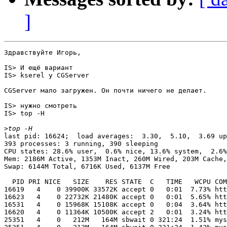
]
Здравствуйте Игорь,

IS> И ещё вариант

IS> kserel у CGServer

CGServer мало загружен. Он почти ничего не делает.

IS> нужно смотреть

IS> top -H

>
last pid: 16624;  load averages:  3.30,  5.10,  3.69 up
393 processes: 3 running, 390 sleeping

CPU states: 28.6% user,  0.6% nice, 13.6% system,  2.6%
Mem: 2186M Active, 1353M Inact, 260M Wired, 203M Cache,
Swap: 6144M Total, 6716K Used, 6137M Free

  PID PRI NICE   SIZE    RES STATE  C   TIME   WCPU COM
16619   4    0 39900K 33572K accept 0   0:01  7.73% htt
16623   4    0 22732K 21480K accept 0   0:01  5.65% htt
16531   4    0 15968K 15108K accept 0   0:04  3.64% htt
16620   4    0 11364K 10500K accept 2   0:01  3.24% htt
25351   4    0   212M   164M sbwait 0 321:24  1.51% mys