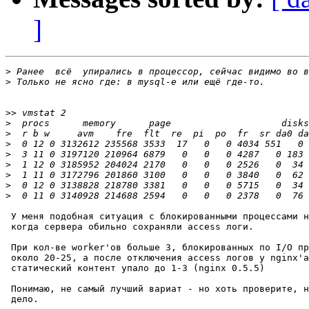
]
>
>
>>
>
>
>
>
>
>
>
>
 У меня подобная ситуация с блокированными процессами н
 когда сервера обильно сохраняли access логи.

 При кол-ве worker'ов больше 3, блокированных по I/O пр
 около 20-25, а после отключения access логов у nginx'а
 статический контент упало до 1-3 (nginx 0.5.5)

 Понимаю, не самый лучший вариат - но хоть проверите, н
 дело.
