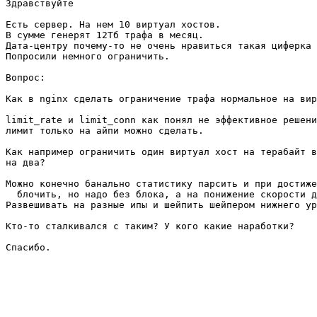
Здравствуйте

Есть сервер. На нем 10 виртуал хостов.

В сумме генерят 12Тб трафа в месяц.

Дата-центру почему-то не очень нравиться такая циферка 
Попросили немного ограничить.

Вопрос:

Как в nginx сделать ограничение трафа нормальное на вир
limit_rate и limit_conn как понял не эффективное решени
лимит только на айпи можно сделать.

Как например ограничить один виртуал хост на терабайт в
на два?

Можно конечно банально статистику парсить и при достиже
  блочить, но надо без блока, а на понижение скорости д
Развешивать на разные ипы и шейпить шейпером нижнего ур
Кто-то сталкивался с таким? У кого какие наработки?

Спасибо.
