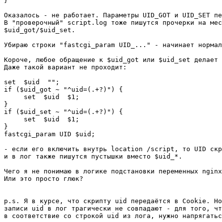
}

Оказалось - не работает. Параметры UID_GOT и UID_SET пе
В "проверочный" script.log тоже пишутся прочерки на мес
$uid_got/$uid_set.

Убираю строки "fastcgi_param UID_..." - начинает нормал
Короче, любое обращение к $uid_got или $uid_set делает 
Даже такой вариант не проходит:

set  $uid  "";

if ($uid_got ~ "^uid=(.+?)") {

     set  $uid  $1;

}

if ($uid_set ~ "^uid=(.+?)") {

     set  $uid  $1;

}

fastcgi_param UID $uid;

- если его включить внутрь location /script, то UID скр
и в лог также пишутся пустышки вместо $uid_*.

Чего я не понимаю в логике подстановки переменных nginx
Или это просто глюк?

p.s. Я в курсе, что скрипту uid передаётся в Cookie. Но
записи uid в лог трагически не совпадают - для того, чт
в соответствие со строкой uid из лога, нужно напрягатьс