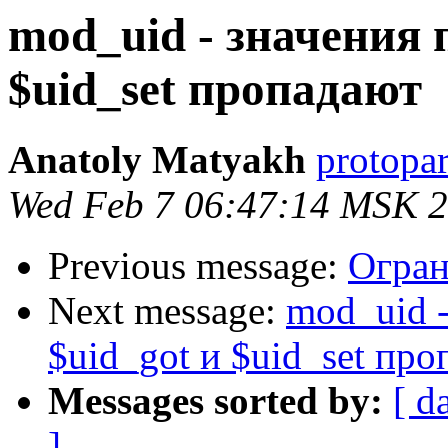
mod_uid - значения 
$uid_set пропадают
Anatoly Matyakh
protopar
Wed Feb 7 06:47:14 MSK 
Previous message:
Огран
Next message:
mod_uid 
$uid_got и $uid_set пр
Messages sorted by:
[ d
]