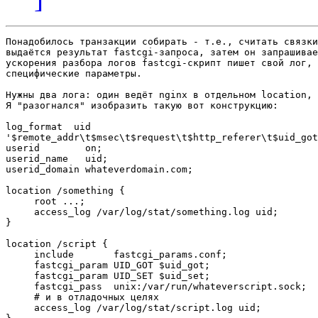
Понадобилось транзакции собирать - т.е., считать связки
выдаётся результат fastcgi-запроса, затем он запрашивае
ускорения разбора логов fastcgi-скрипт пишет свой лог, 
специфические параметры.

Нужны два лога: один ведёт nginx в отдельном location, 
Я "разогнался" изобразить такую вот конструкцию:

log_format  uid    

'$remote_addr\t$msec\t$request\t$http_referer\t$uid_got
userid        on;

userid_name   uid;

userid_domain whateverdomain.com;

location /something {

     root ...;

     access_log /var/log/stat/something.log uid;

}

location /script {

     include       fastcgi_params.conf;

     fastcgi_param UID_GOT $uid_got;

     fastcgi_param UID_SET $uid_set;

     fastcgi_pass  unix:/var/run/whateverscript.sock;

     # и в отладочных целях

     access_log /var/log/stat/script.log uid;
