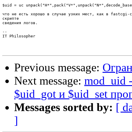
$uid = uc unpack("H*",pack("V*",unpack("N*",decode_base
что не есть хорошо в случае узких мест, как в fastcgi-с
скрипте

сведения логов.

-- 

IT Philosopher

Previous message:
Огран
Next message:
mod_uid 
$uid_got и $uid_set пр
Messages sorted by:
[ d
]