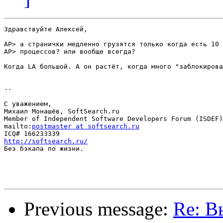
Здравствуйте Алексей,

AP> а странички медленно грузятся только когда есть 10 
AP> процессов? или вообще всегда?

Когда LA большой. А он растёт, когда много "заблокирова
--

С уважением,

Михаил Монашёв, SoftSearch.ru

Member of Independent Software Developers Forum (ISDEF)

mailto:
postmaster at softsearch.ru
http://softsearch.ru/

Без бэкапа по жизни.

Previous message:
Re: В