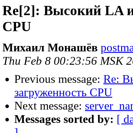
Re[2]: Высокий LA 
CPU
Михаил Монашёв
postmas
Thu Feb 8 00:23:56 MSK 
Previous message:
Re: В
загруженность CPU
Next message:
server_n
Messages sorted by:
[ d
]