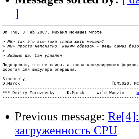
]
On Thu, 8 Feb 2007, Михаил Монашёв wrote:

>
>
>
>
Подозреваю, что не слипы, а толпа конкурирующих форков.
дорогая для шедулера операция.

Sincerely,

D.Marck                                     [DM5020, MC
-------------------------------------------------------
*** Dmitry Morozovsky --- D.Marck --- Wild Woozle --- 
m
Previous message:
Re[4]
загруженность CPU