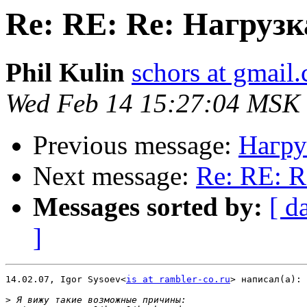
Re: RE: Re: Нагрузк
Phil Kulin
schors at gmail
Wed Feb 14 15:27:04 MSK
Previous message:
Нагру
Next message:
Re: RE: R
Messages sorted by:
[ d
]
14.02.07, Igor Sysoev<
is at rambler-co.ru
> написал(а):

>