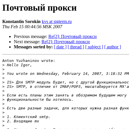
Почтовый прокси
Konstantin Sorokin
kvs at sigterm.ru
Thu Feb 15 00:44:56 MSK 2007
Previous message:
Re[2]: Почтовый прокси
Next message:
Re[2]: Почтовый прокси
Messages sorted by:
[ date ]
[ thread ]
[ subject ]
[ author ]
Anton Yuzhaninov wrote:

>
>
>
>
>
>
>
>
>
>
>
>
>
>
>