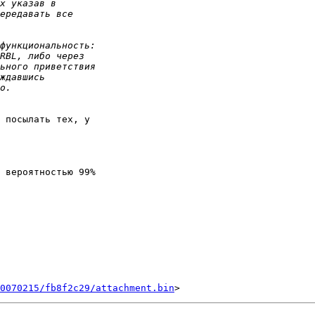
 посылать тех, у

 вероятностью 99%

0070215/fb8f2c29/attachment.bin