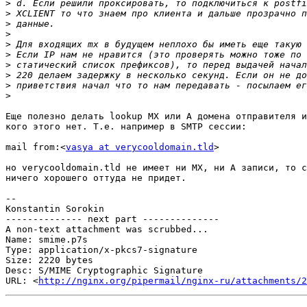
>
>
>
>
>
>
>
>
>
>
Еще полезно делать lookup MX или A домена отправителя и
кого этого нет. Т.е. например в SMTP сессии:

mail from:<
vasya at verycooldomain.tld
>

но verycooldomain.tld не имеет ни MX, ни A записи, то с
ничего хорошего оттуда не придет.

-- 

Konstantin Sorokin

-------------- next part --------------

A non-text attachment was scrubbed...

Name: smime.p7s

Type: application/x-pkcs7-signature

Size: 2220 bytes

Desc: S/MIME Cryptographic Signature

URL: <
http://nginx.org/pipermail/nginx-ru/attachments/2