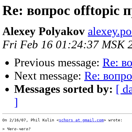
Re: вопрос offtopic 
Alexey Polyakov
alexey.p
Fri Feb 16 01:24:37 MSK 
Previous message:
Re: в
Next message:
Re: вопро
Messages sorted by:
[ d
]
On 2/16/07, Phil Kulin <
schors at gmail.com
> wrote:

>