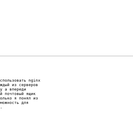
спользовать nginx 

ждый из серверов 

у а впереди 

й почтовый ящик 

олько я понял из 

можность для 

.
