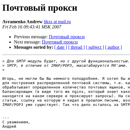
Почтовый прокси
Avramenko Andrew
liksx at mail.ru
Fri Feb 16 09:43:41 MSK 2007
Previous message:
Почтовый прокси
Next message:
Почтовый прокси
Messages sorted by:
[ date ]
[ thread ]
[ subject ]
[ author ]
>
>
>
Игорь, не могли бы Вы немного поподробнее. Я хотел бы и
для построения распределенной почтовой системы, т.е. ка
обрабатывает определенное количество почтовых ящиков, н
балансировщик (в виде того же nginx, который знает како
находится на каком сервере и проксирует запросы). На ск
статьи, ссылку на которую я кидал в прошлом письме, воз
IMAP/POP3 уже существует. Так что дело осталось за SMTP
---

С уважением,

Андрей
