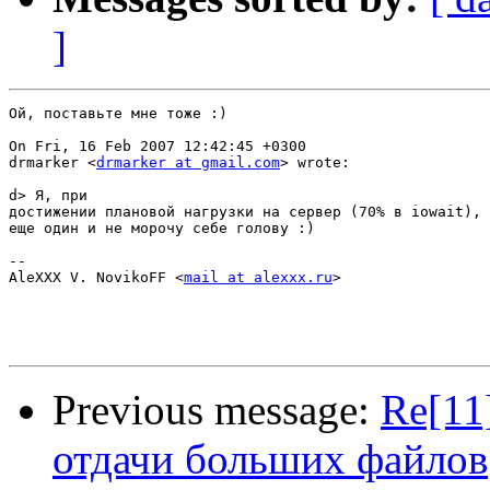
]
Ой, поставьте мне тоже :)

On Fri, 16 Feb 2007 12:42:45 +0300

drmarker <
drmarker at gmail.com
> wrote:

d> Я, при

достижении плановой нагрузки на сервер (70% в iowait), 
еще один и не морочу себе голову :)

-- 

AleXXX V. NovikoFF <
mail at alexxx.ru
>

Previous message:
Re[11
отдачи больших файлов