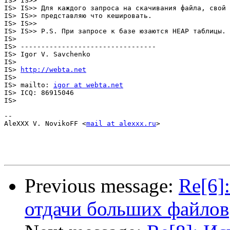
IS> IS>> 

IS> IS>> Для каждого запроса на скачивания файла, свой 
IS> IS>> представляю что кешировать.

IS> IS>> 

IS> IS>> P.S. При запросе к базе юзаются HEAP таблицы. 
IS> 

IS> ---------------------------------

IS> Igor V. Savchenko

IS> 

IS> 
http://webta.net
IS> 

IS> mailto: 
igor at webta.net
IS> ICQ: 86915046

IS> 

-- 

AleXXX V. NovikoFF <
mail at alexxx.ru
>

Previous message:
Re[6]
отдачи больших файлов