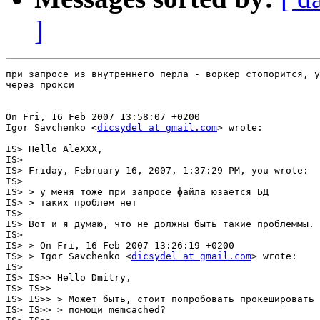
]
при запросе из внутреннего перла - воркер стопорится, у
через прокси

On Fri, 16 Feb 2007 13:58:07 +0200

Igor Savchenko <
dicsydel at gmail.com
> wrote:

IS> Hello AleXXX,

IS> 

IS> Friday, February 16, 2007, 1:37:29 PM, you wrote:

IS> 

IS> > у меня тоже при запросе файла юзается БД

IS> > таких проблем нет

IS> 

IS> Вот и я думаю, что не должны быть такие проблеммы. 
IS> 

IS> > On Fri, 16 Feb 2007 13:26:19 +0200

IS> > Igor Savchenko <
dicsydel at gmail.com
> wrote:

IS> 

IS> IS>> Hello Dmitry,

IS> IS>> 

IS> IS>> > Может быть, стоит попробовать прокешировать 
IS> IS>> > помощи memcached?
