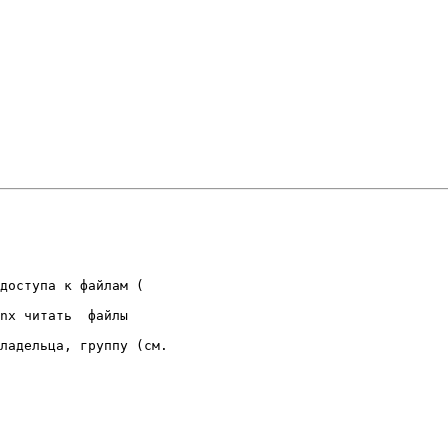
доступа к файлам ( 

nx читать  файлы 

ладельца, группу (см.
