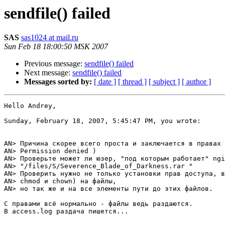
sendfile() failed
SAS
sas1024 at mail.ru
Sun Feb 18 18:00:50 MSK 2007
Previous message:
sendfile() failed
Next message:
sendfile() failed
Messages sorted by:
[ date ]
[ thread ]
[ subject ]
[ author ]
Hello Andrey,

Sunday, February 18, 2007, 5:45:47 PM, you wrote:

AN> Причина скорее всего проста и заключается в правах 
AN> Permission denied )

AN> Проверьте может ли юзер, "под которым работает" ngi
AN> "/files/S/Severence_Blade_of_Darkness.rar "

AN> Проверить нужно не только установки прав доступа, в
AN> chmod и chown) на файлы,

AN> но так же и на все элементы пути до этих файлов.

С правами всё нормально - файлы ведь раздаются.

В access.log раздача пишется...
