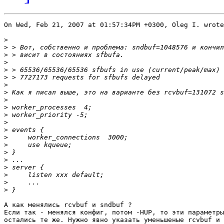
On Wed, Feb 21, 2007 at 01:57:34PM +0300, Oleg I. wrote
>
>
>
>
>
>
>
>
>
>
>
>
>
>
>
>
>
>
>
>
>
А как менялись rcvbuf и sndbuf ?

Если так - менялся конфиг, потом -HUP, то эти параметры
остались те же. Нужно явно указать уменьшеные rcvbuf и 