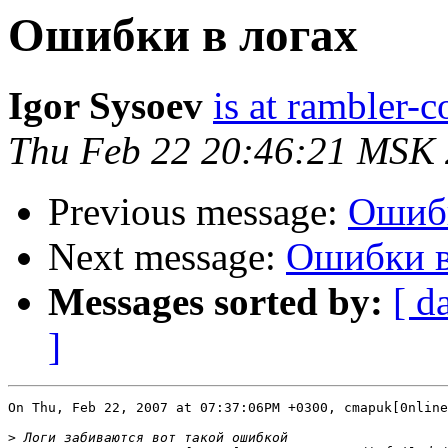
Ошибки в логах
Igor Sysoev
is at rambler-c
Thu Feb 22 20:46:21 MSK
Previous message:
Ошибк
Next message:
Ошибки в
Messages sorted by:
[ d
]
On Thu, Feb 22, 2007 at 07:37:06PM +0300, cmapuk[0nline
>