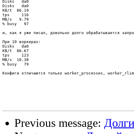
Disks   da0

Disks   da0

KB/t  86.19

tps     116

MB/s   9.79

% busy   97

и, как я уже писал, довольно долго обрабатывается запро
При 10 воркерах:

Disks   da0

KB/t  86.67

tps     123

MB/s  10.38

% busy   79

Конфиги отличаются только worker_processes, worker_rlim
Previous message:
Долги