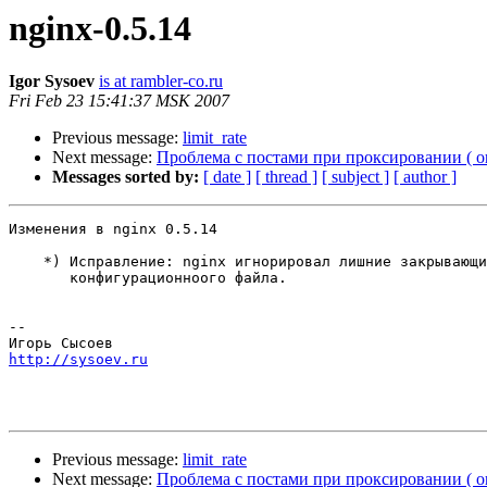
nginx-0.5.14
Igor Sysoev
is at rambler-co.ru
Fri Feb 23 15:41:37 MSK 2007
Previous message:
limit_rate
Next message:
Проблема с постами при проксировании ( о
Messages sorted by:
[ date ]
[ thread ]
[ subject ]
[ author ]
Изменения в nginx 0.5.14                               
    *) Исправление: nginx игнорировал лишние закрывающи
       конфигурационноого файла.

-- 

http://sysoev.ru
Previous message:
limit_rate
Next message:
Проблема с постами при проксировании ( о