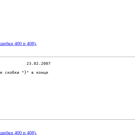
шибки 400 и 408).
           23.02.2007

е скобки "}" в конце 

шибки 400 и 408).