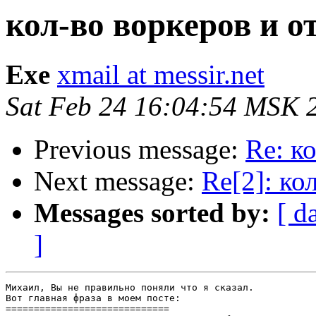
кол-во воркеров и о
Exe
xmail at messir.net
Sat Feb 24 16:04:54 MSK 
Previous message:
Re: к
Next message:
Re[2]: ко
Messages sorted by:
[ d
]
Михаил, Вы не правильно поняли что я сказал.

Вот главная фраза в моем посте:

=============================
