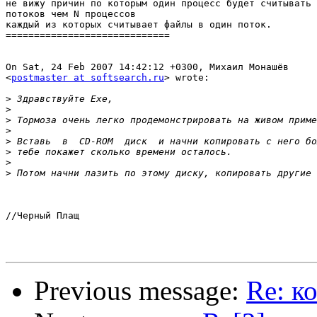
не вижу причин по которым один процесс будет считывать 
потоков чем N процессов

каждый из которых считывает файлы в один поток.

=============================

On Sat, 24 Feb 2007 14:42:12 +0300, Михаил Монашёв  

<
postmaster at softsearch.ru
> wrote:

>
>
>
>
>
>
>
>
//Черный Плащ

Previous message:
Re: к