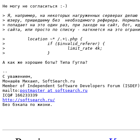
Не могу не согласиться :-)

>
>
>
>
>
>
>
>
А как же хорошие боты? Типа Гугла?

-- 

С уважением,

Монашёв Михаил, SoftSearch.ru

Member of Independent Software Developers Forum (ISDEF)

mailto:
postmaster at softsearch.ru
http://softsearch.ru/

Без бэкапа по жизни.
