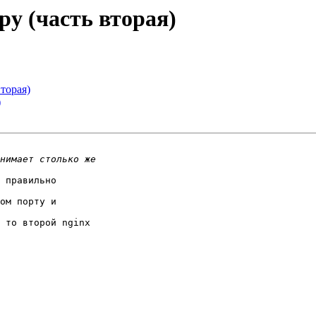
ру (часть вторая)
вторая)
)
 правильно  

ом порту и  

 то второй nginx  
