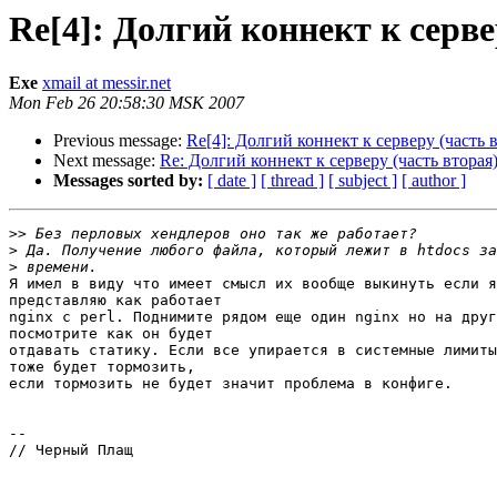
Re[4]: Долгий коннект к серве
Exe
xmail at messir.net
Mon Feb 26 20:58:30 MSK 2007
Previous message:
Re[4]: Долгий коннект к серверу (часть 
Next message:
Re: Долгий коннект к серверу (часть вторая
Messages sorted by:
[ date ]
[ thread ]
[ subject ]
[ author ]
>>
>
>
Я имел в виду что имеет смысл их вообще выкинуть если я
представляю как работает

nginx с perl. Поднимите рядом еще один nginx но на друг
посмотрите как он будет

отдавать статику. Если все упирается в системные лимиты
тоже будет тормозить,

если тормозить не будет значит проблема в конфиге.

-- 

// Черный Плащ
