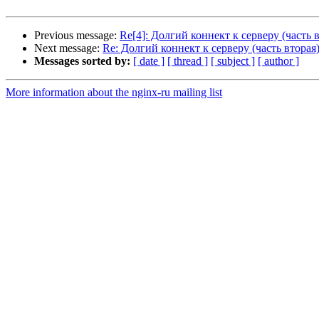
Previous message:
Re[4]: Долгий коннект к серверу (часть 
Next message:
Re: Долгий коннект к серверу (часть вторая
Messages sorted by:
[ date ]
[ thread ]
[ subject ]
[ author ]
More information about the nginx-ru mailing list