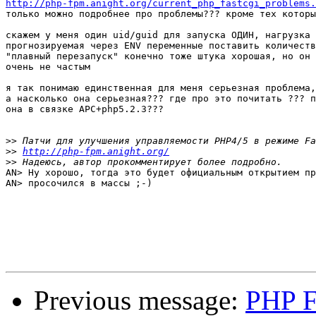
http://php-fpm.anight.org/current_php_fastcgi_problems.

только можно подробнее про проблемы??? кроме тех которы
скажем у меня один uid/guid для запуска ОДИН, нагрузка 
прогнозируемая через ENV переменные поставить количеств
"плавный перезапуск" конечно тоже штука хорошая, но он 
очень не частым

я так понимаю единственная для меня серьезная проблема,
а насколько она серьезная??? где про это почитать ??? п
она в связке APC+php5.2.3???

>>
>>
http://php-fpm.anight.org/
>>
AN> Ну хорошо, тогда это будет официальным открытием пр
AN> просочился в массы ;-)

Previous message:
PHP F