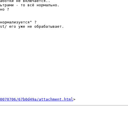
аботки не включается..

ьтрами - то всё нормально.

но ?

нормализуется" ?

st/ его уже не обрабатывает.

0070706/67b0d49a/attachment.html