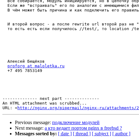
  Всё собирается, модуль инициируется, но в цепочку обр
  Если же "встраивать" его по аналогии с имеющимися фил
  В чём может быть причина и как подключить его правиль
  И второй вопрос - а после rewrite url второй раз не "
  то есть есть если получилось //test/, то location /te
  Алексей Бещёков

proforg at maloletka.ru
  +7 495 7853149

-------------- next part --------------

An HTML attachment was scrubbed...

URL: <
http://nginx.org/pipermail/nginx-ru/attachments/2
Previous message:
подключение модулей
Next message:
а кто ведает портом nginx в freebsd ?
Messages sorted by:
[ date ]
[ thread ]
[ subject ]
[ author ]