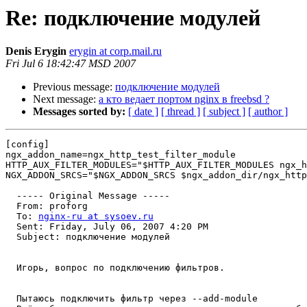
Re: подключение модулей
Denis Erygin
erygin at corp.mail.ru
Fri Jul 6 18:42:47 MSD 2007
Previous message:
подключение модулей
Next message:
а кто ведает портом nginx в freebsd ?
Messages sorted by:
[ date ]
[ thread ]
[ subject ]
[ author ]
[config]

ngx_addon_name=ngx_http_test_filter_module

HTTP_AUX_FILTER_MODULES="$HTTP_AUX_FILTER_MODULES ngx_h
NGX_ADDON_SRCS="$NGX_ADDON_SRCS $ngx_addon_dir/ngx_http
  ----- Original Message ----- 

  From: proforg 

  To: 
nginx-ru at sysoev.ru
  Sent: Friday, July 06, 2007 4:20 PM

  Subject: подключение модулей 

  Игорь, вопрос по подключению фильтров.

  Пытаюсь подключить фильтр через --add-module
