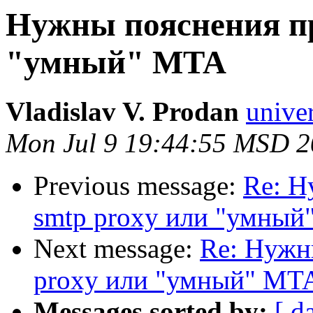
Нужны пояснения пр
"умный" MTA
Vladislav V. Prodan
univer
Mon Jul 9 19:44:55 MSD 
Previous message:
Re: Н
smtp proxy или "умны
Next message:
Re: Нужн
proxy или "умный" MT
Messages sorted by:
[ d