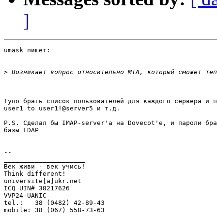
]
umask пишет:

>
Тупо брать список пользователей для каждого сервера и п
user1 to user1!@server5 и т.д.

P.S. Сделал бы IMAP-server'a на Dovecot'e, и пароли бра
базы LDAP

-- 

_____________________

Век живи - век учись!

Think different!

universite[a]ukr.net

ICQ UIN# 38217626

VVP24-UANIC

tel.:   38 (0482) 42-89-43
