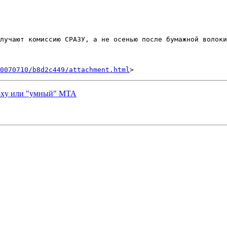
лучают комиссию СРАЗУ, а не осенью после бумажной волоки
0070710/b8d2c449/attachment.html
roxy или "умный" MTA