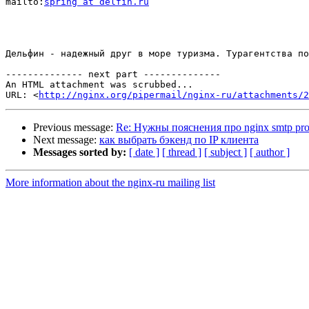
mailto:
spring at delfin.ru
Дельфин - надежный друг в море туризма. Турагентства по
-------------- next part --------------

An HTML attachment was scrubbed...

URL: <
http://nginx.org/pipermail/nginx-ru/attachments/2
Previous message:
Re: Нужны пояснения про nginx smtp p
Next message:
как выбрать бэкенд по IP клиента
Messages sorted by:
[ date ]
[ thread ]
[ subject ]
[ author ]
More information about the nginx-ru mailing list