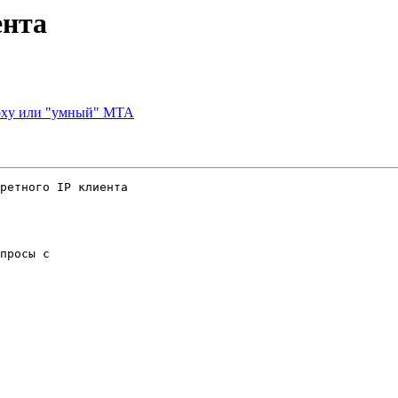
ента
roxy или "умный" MTA
ретного IP клиента

просы с
