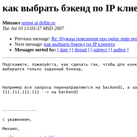
как выбрать бэкенд по IP кли
Михаил
spring at delfin.ru
Tue Jul 10 13:03:37 MSD 2007
Previous message:
Re: Нужны пояснения про nginx smtp p
Next message:
как выбрать бэкенд по IP клиента
Messages sorted by:
[ date ]
[ thread ]
[ subject ]
[ author ]
Подскажите, пожалуйста, как сделать так, чтобы для конк
выбирался только заданный бэкенд.

Например все запросы перенаправляются на backend1, а за
111.111.111.111 --> на backend2

--------------

с уважением,

Михаил,
