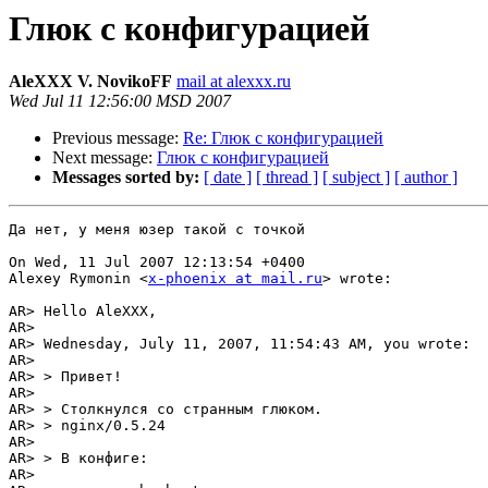
Глюк с конфигурацией
AleXXX V. NovikoFF
mail at alexxx.ru
Wed Jul 11 12:56:00 MSD 2007
Previous message:
Re: Глюк с конфигурацией
Next message:
Глюк с конфигурацией
Messages sorted by:
[ date ]
[ thread ]
[ subject ]
[ author ]
Да нет, у меня юзер такой с точкой

On Wed, 11 Jul 2007 12:13:54 +0400

Alexey Rymonin <
x-phoenix at mail.ru
> wrote:

AR> Hello AleXXX,

AR> 

AR> Wednesday, July 11, 2007, 11:54:43 AM, you wrote:

AR> 

AR> > Привет!

AR> 

AR> > Столкнулся со странным глюком.

AR> > nginx/0.5.24

AR> 

AR> > В конфиге:

AR> 
