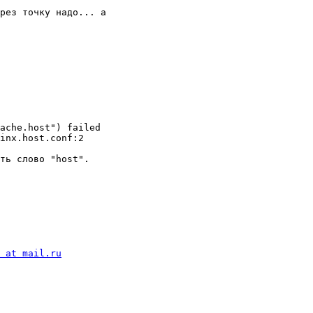
рез точку надо... а

ache.host") failed

inx.host.conf:2

ть слово "host".

 at mail.ru