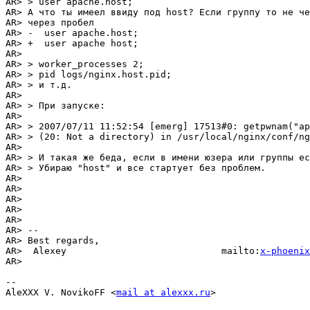
AR> > user apache.host;

AR> А что ты имеел ввиду под host? Если группу то не че
AR> через пробел

AR> -  user apache.host;

AR> +  user apache host;

AR> 

AR> > worker_processes 2;

AR> > pid logs/nginx.host.pid;

AR> > и т.д.

AR> 

AR> > При запуске:

AR> 

AR> > 2007/07/11 11:52:54 [emerg] 17513#0: getpwnam("ap
AR> > (20: Not a directory) in /usr/local/nginx/conf/ng
AR> 

AR> > И такая же беда, если в имени юзера или группы ес
AR> > Убираю "host" и все стартует без проблем.

AR> 

AR> 

AR> 

AR> 

AR> 

AR> -- 

AR> Best regards,

AR>  Alexey                            mailto:
x-phoenix
AR> 

-- 

AleXXX V. NovikoFF <
mail at alexxx.ru
>
