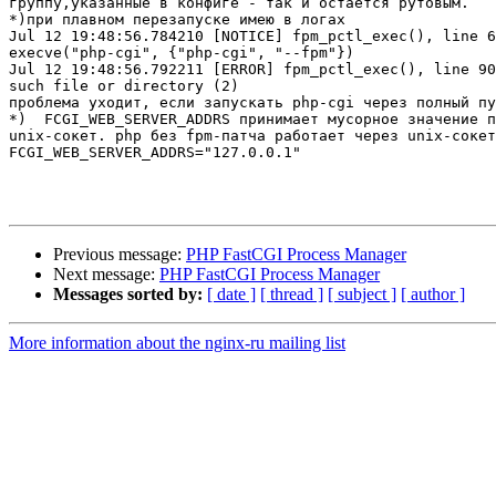
группу,указанные в конфиге - так и остаётся рутовым.

*)при плавном перезапуске имею в логах

Jul 12 19:48:56.784210 [NOTICE] fpm_pctl_exec(), line 6
execve("php-cgi", {"php-cgi", "--fpm"})

Jul 12 19:48:56.792211 [ERROR] fpm_pctl_exec(), line 90
such file or directory (2)

проблема уходит, если запускать php-cgi через полный пу
*)  FCGI_WEB_SERVER_ADDRS принимает мусорное значение п
unix-сокет. php без fpm-патча работает через unix-сокет
FCGI_WEB_SERVER_ADDRS="127.0.0.1"

Previous message:
PHP FastCGI Process Manager
Next message:
PHP FastCGI Process Manager
Messages sorted by:
[ date ]
[ thread ]
[ subject ]
[ author ]
More information about the nginx-ru mailing list