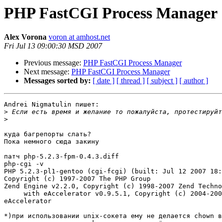
PHP FastCGI Process Manager
Alex Vorona
voron at amhost.net
Fri Jul 13 09:00:30 MSD 2007
Previous message:
PHP FastCGI Process Manager
Next message:
PHP FastCGI Process Manager
Messages sorted by:
[ date ]
[ thread ]
[ subject ]
[ author ]
Andrei Nigmatulin пишет:

>
>
куда багрепорты слать?

Пока немного сюда закину

патч php-5.2.3-fpm-0.4.3.diff

php-cgi -v

PHP 5.2.3-pl1-gentoo (cgi-fcgi) (built: Jul 12 2007 18:
Copyright (c) 1997-2007 The PHP Group

Zend Engine v2.2.0, Copyright (c) 1998-2007 Zend Techno
     with eAccelerator v0.9.5.1, Copyright (c) 2004-200
eAccelerator

*)при использовании unix-сокета ему не делается chown в