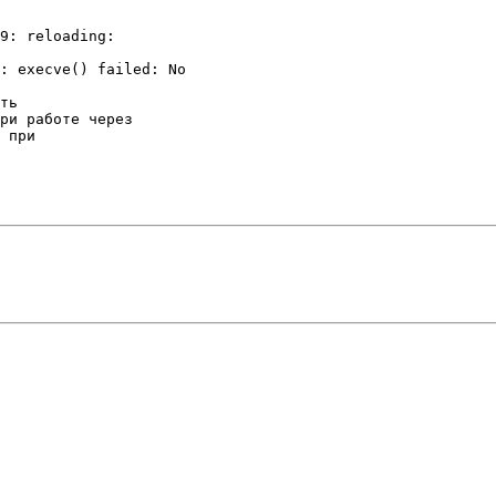
9: reloading: 

: execve() failed: No 

ть

ри работе через 

 при 
