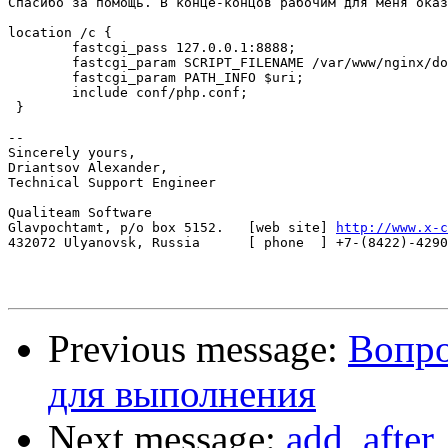
Спасибо за помощь. В конце-концов рабочим для меня оказ
location /c {

        fastcgi_pass 127.0.0.1:8888;

        fastcgi_param SCRIPT_FILENAME /var/www/nginx/do
        fastcgi_param PATH_INFO $uri;

        include conf/php.conf;

 }

-- 

Sincerely yours,

Driantsov Alexander,

Technical Support Engineer

Qualiteam Software

Glavpochtamt, p/o box 5152.   [web site] 
http://www.x-c
432072 Ulyanovsk, Russia      [ phone  ] +7-(8422)-4290
Previous message:
Вопро
для выполнения
Next message:
add_after