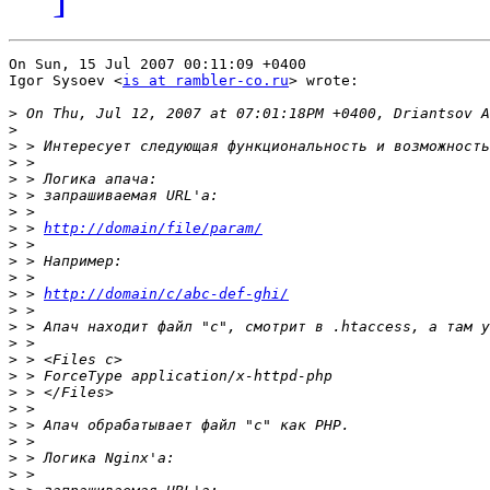
On Sun, 15 Jul 2007 00:11:09 +0400

Igor Sysoev <
is at rambler-co.ru
> wrote:

>
>
>
>
>
>
>
>
 > 
http://domain/file/param/
>
>
>
>
 > 
http://domain/c/abc-def-ghi/
>
>
>
>
>
>
>
>
>
>
>