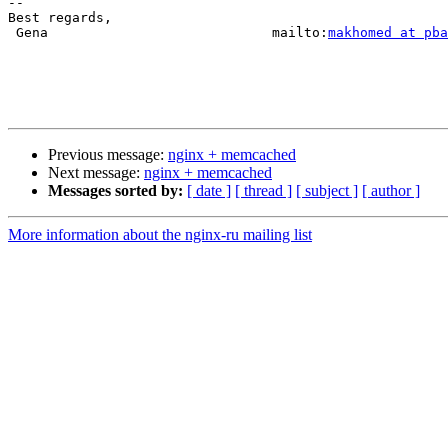
-- 

Best regards,

 Gena                            mailto:
makhomed at pb
Previous message:
nginx + memcached
Next message:
nginx + memcached
Messages sorted by:
[ date ]
[ thread ]
[ subject ]
[ author ]
More information about the nginx-ru mailing list