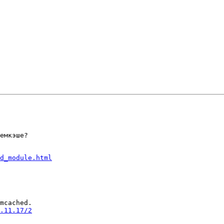
емкэше?

d_module.html
mcached.

.11.17/2