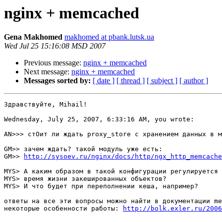
nginx + memcached
Gena Makhomed
makhomed at pbank.lutsk.ua
Wed Jul 25 15:16:08 MSD 2007
Previous message:
nginx + memcached
Next message:
nginx + memcached
Messages sorted by:
[ date ]
[ thread ]
[ subject ]
[ author ]
Здравствуйте, Mihail!

Wednesday, July 25, 2007, 6:33:16 AM, you wrote:

AN>>> стОит ли ждать proxy_store с хранением данных в м
GM>> зачем ждать? такой модуль уже есть:

GM>> 
http://sysoev.ru/nginx/docs/http/ngx_http_memcache
MYS> А каким образом в такой конфигурации регулируется

MYS> время жизни закешированных объектов?

MYS> И что будет при переполнении кеша, например?

ответы на все эти вопросы можно найти в документации me
некоторые особенности работы: 
http://bolk.exler.ru/2006