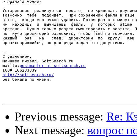
>
Устаревание  реализуется  просто,  но кривоват, другими
возможно  тебе  подойдёт.  При сохранении файла в кэше 
atime,  когда его нужно удалить. Потом раз в х минут за
им  находишь  и  вычищаешь  файлы,  у  которых  atime  
времени.  Нужно только раздел смонтировать с noatime. П
по  куче директорий разложить, чтобы find не тормозил. 
каждый   раз   на   след.  директории  по  кругу.  Кэш 
проэкспарившийся, но для ряда задач это допустимо.

-- 

С уважением,

Монашёв Михаил, SoftSearch.ru

mailto:
postmaster at softsearch.ru
http://softsearch.ru/

Без бэкапа по жизни.

Previous message:
Re: К
Next message:
вопрос п