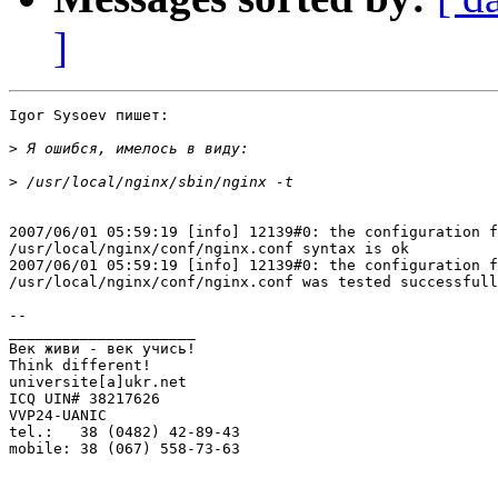
]
Igor Sysoev пишет:

>
>
2007/06/01 05:59:19 [info] 12139#0: the configuration f
/usr/local/nginx/conf/nginx.conf syntax is ok

2007/06/01 05:59:19 [info] 12139#0: the configuration f
/usr/local/nginx/conf/nginx.conf was tested successfull
-- 

_____________________

Век живи - век учись!

Think different!

universite[a]ukr.net

ICQ UIN# 38217626

VVP24-UANIC

tel.:   38 (0482) 42-89-43

mobile: 38 (067) 558-73-63
