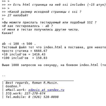
>>
>>
>>
>>
>>
>
>
>
>
Какие?

ab -c 100 -n 500 .

Тестовый файл тот что index.html в поставке, для некото
просто статика = 6666.67

+10 includ'ов = 1416.43

+100 includ'ов  = 158.83

Выше 1000 запросов на секунду, на боевом index.html (то
-- 

 _____________________________________

|
|
|
 eMail.work: 
xdevis at yandex.ru
|
|