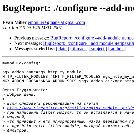
BugReport: ./configure --add-
Evan Miller
emmiller+gmane at gmail.com
Thu Jun 7 02:59:45 MSD 2007
Previous message:
BugReport: ./configure --add-module непр
Next message:
BugReport: ./configure --add-module неправи
Messages sorted by:
[ date ]
[ thread ]
[ subject ]
[ author ]
mymodule/config:

ngx_addon_name=ngx_http_my_module

HTTP_FILTER_MODULES="$HTTP_FILTER_MODULES ngx_http_my_m
NGX_ADDON_SRCS="$NGX_ADDON_SRCS $ngx_addon_dir/ngx_http
Denis Erygin wrote:

>
>
>
>
http://www.riceonfire.org/emiller/nginx-modules-guide
>
>
>
>
>