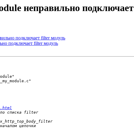
module неправильно подключает 
авильно подключает filter модуль
льно подключает filter модуль
odule"

_my_module.c"

.html