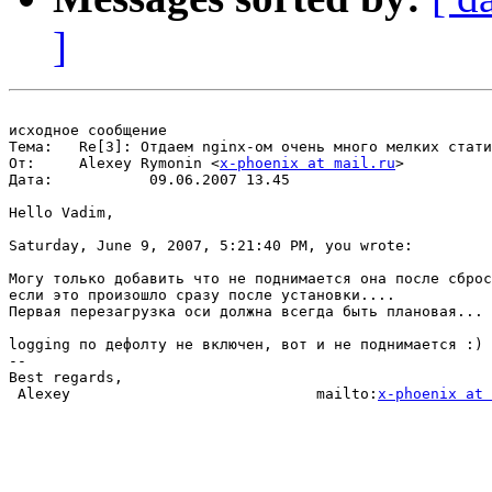
]
исходное сообщение

Тема:	Re[3]: Отдаем nginx-ом очень много мелких статических файлов

От:	Alexey Rymonin <
x-phoenix at mail.ru
>

Дата:		09.06.2007 13.45

Hello Vadim,

Saturday, June 9, 2007, 5:21:40 PM, you wrote:

Могу только добавить что не поднимается она после сброс
если это произошло сразу после установки....

Первая перезагрузка оси должна всегда быть плановая...

logging по дефолту не включен, вот и не поднимается :) 
-- 

Best regards,

 Alexey                            mailto:
x-phoenix at 