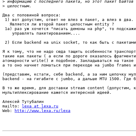
>
>
Два с половиной вопроса:

 1) вот допустим, ответ не влез в пакет, а влез в два. 
   Является ли второй пакет целостным entity ?

 1a) раз уж хочется "писать демоны на php", то подскажи
    управлять пакетированием....

 2) Если backend на unix socket, то как быть с пакетами
Я к тому, что не надо сюда тащить особенности транспорт
такие как пакеты ( а если по дороге оказалось фрагменти
атомарности write() и подобное. Закладываться на такое 
а то оно начнет ломаться при переходе на jumbo frames и
(представим, кстати, себе backend, а за ним цепочку мул
backend - на гигабите с jumbo, а дальше MTU 1500. Где б
В то же время, для доставки stream content (допустим, к
мультиплексирование кажется интересной идеей. 

Алексей Тутубалин

mailto: 
lexa at lexa.ru
Web: 
http://www.lexa.ru/lexa