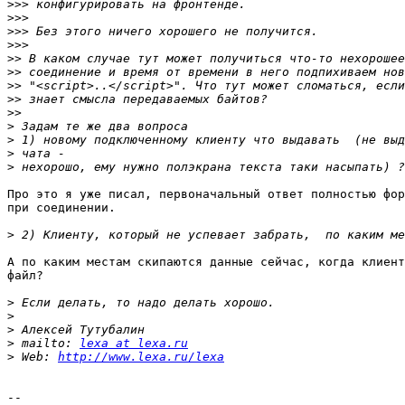
>>>
>>>
>>>
>>>
>>
>>
>>
>>
>>
>
>
>
>
Про это я уже писал, первоначальный ответ полностью фор
при соединении.

>
А по каким местам скипаются данные сейчас, когда клиент
файл?

>
>
>
>
 mailto: 
lexa at lexa.ru
>
 Web: 
http://www.lexa.ru/lexa
-- 
