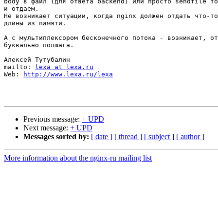
body в файл (для ответа backend) или просто sendfile то
и отдаем.

Не возникает ситуации, когда nginx должен отдать что-то
длины из памяти.

А с мультиплексором бесконечного потока - возникает, от
буквально полшага.

Алексей Тутубалин

mailto: 
lexa at lexa.ru
Web: 
http://www.lexa.ru/lexa
Previous message:
+ UPD
Next message:
+ UPD
Messages sorted by:
[ date ]
[ thread ]
[ subject ]
[ author ]
More information about the nginx-ru mailing list