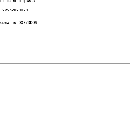
го самого файла

 бесконечной

сюда до DOS/DDOS
