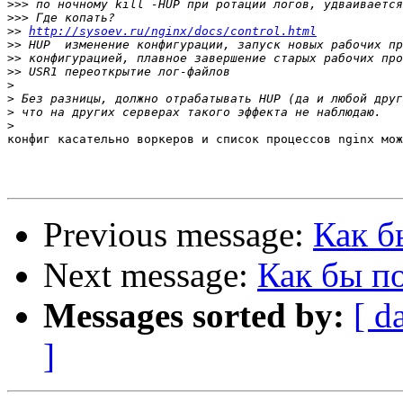
>>>
>>>
>>
http://sysoev.ru/nginx/docs/control.html
>>
>>
>>
>
>
>
>
конфиг касательно воркеров и список процессов nginx мож
Previous message:
Как б
Next message:
Как бы п
Messages sorted by:
[ d
]