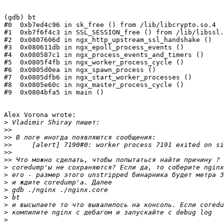
(gdb) bt

#0  0xb7ed4c96 in sk_free () from /lib/libcrypto.so.4

#1  0xb7f6f4c3 in SSL_SESSION_free () from /lib/libssl.
#2  0x0807606d in ngx_http_upstream_ssl_handshake ()

#3  0x080611db in ngx_epoll_process_events ()

#4  0x080587c1 in ngx_process_events_and_timers ()

#5  0x0805f4fb in ngx_worker_process_cycle ()

#6  0x0805d0ea in ngx_spawn_process ()

#7  0x0805dfb6 in ngx_start_worker_processes ()

#8  0x0805e60c in ngx_master_process_cycle ()

#9  0x0804bfa5 in main ()

Alex Vorona wrote:

>
>>
>>
>>
>>
>>
>
>
>
>
>
>
>
>