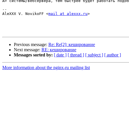
A> системы/вебсервера, тем быстрее будет работать подоб
-- 

AleXXX V. NovikoFF <
mail at alexxx.ru
>

Previous message:
Re: Re[2]: кеширование
Next message:
RE: кеширование
Messages sorted by:
[ date ]
[ thread ]
[ subject ]
[ author ]
More information about the nginx-ru mailing list