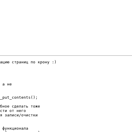
ацию страниц по крону :)

 а не

_put_contents();

бное сделать тоже

сти от него

я записи/очистки

 функционала
