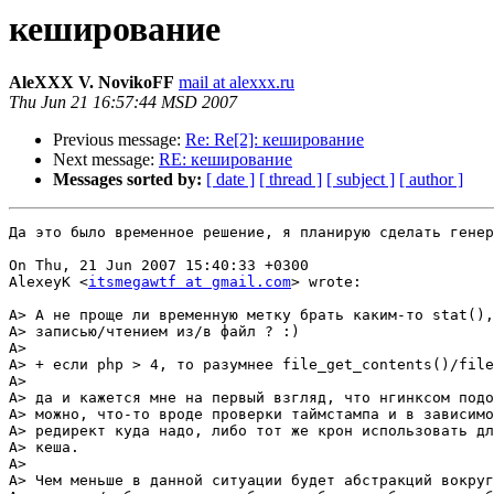
кеширование
AleXXX V. NovikoFF
mail at alexxx.ru
Thu Jun 21 16:57:44 MSD 2007
Previous message:
Re: Re[2]: кеширование
Next message:
RE: кеширование
Messages sorted by:
[ date ]
[ thread ]
[ subject ]
[ author ]
Да это было временное решение, я планирую сделать генер
On Thu, 21 Jun 2007 15:40:33 +0300

AlexeyK <
itsmegawtf at gmail.com
> wrote:

A> А не проще ли временную метку брать каким-то stat(),
A> записью/чтением из/в файл ? :)

A> 

A> + если php > 4, то разумнее file_get_contents()/file
A> 

A> да и кажется мне на первый взгляд, что нгинксом подо
A> можно, что-то вроде проверки таймстампа и в зависимо
A> редирект куда надо, либо тот же крон использовать дл
A> кеша.

A> 

A> Чем меньше в данной ситуации будет абстракций вокруг