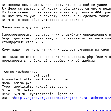
R> Поделитесь опытом, как поступить в данной ситуации.

R> Имеется виртаульный хостиг, обслуживается чисто ngin
R> Ессетсвенно пользователям хочется управлять 404 траф
R> Вот что-то ума не приложу, реально ли сделать такую 
R> Что-то наподобие .htaccess апачевского.

Можно пойти другим путем:

Зарезервировать под странички с ошибками определенные и
будут для всех одинаковые, и при активации хостинга кла
стандартные странички.

Кому надо, тот изменит их или сделает симлинки на свои 
Но такая не схема не позволит использовать php (или что
проксировать не бэкенд) в сообщениях об ошибках.

-- 

 Anton Yuzhaninov.

-------------- next part --------------

A non-text attachment was scrubbed...

Name: smime.p7s

Type: application/pkcs7-signature

Size: 1781 bytes

Desc: S/MIME Cryptographic Signature

URL: <
http://nginx.org/pipermail/nginx-ru/attachments/2