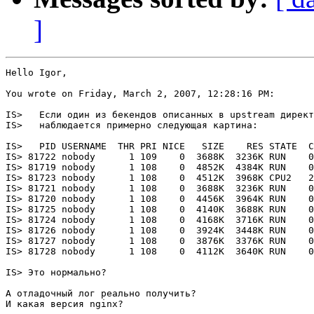
]
Hello Igor,

You wrote on Friday, March 2, 2007, 12:28:16 PM:

IS>   Если один из бекендов описанных в upstream директ
IS>   наблюдается примерно следующая картина:

IS>   PID USERNAME  THR PRI NICE   SIZE    RES STATE  C
IS> 81722 nobody      1 109    0  3688K  3236K RUN    0
IS> 81719 nobody      1 108    0  4852K  4384K RUN    0
IS> 81723 nobody      1 108    0  4512K  3968K CPU2   2
IS> 81721 nobody      1 108    0  3688K  3236K RUN    0
IS> 81720 nobody      1 108    0  4456K  3964K RUN    0
IS> 81725 nobody      1 108    0  4140K  3688K RUN    0
IS> 81724 nobody      1 108    0  4168K  3716K RUN    0
IS> 81726 nobody      1 108    0  3924K  3448K RUN    0
IS> 81727 nobody      1 108    0  3876K  3376K RUN    0
IS> 81728 nobody      1 108    0  4112K  3640K RUN    0
IS> Это нормально?

А отладочный лог реально получить?

И какая версия nginx?
