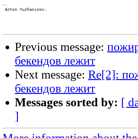
-- 

 Anton Yuzhaninov.

Previous message:
пожир
бекендов лежит
Next message:
Re[2]: п
бекендов лежит
Messages sorted by:
[ d
]
More information about the 