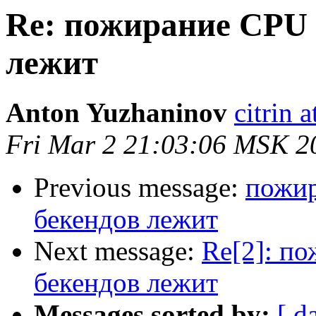
Re: пожирание CPU 
лежит
Anton Yuzhaninov
citrin a
Fri Mar 2 21:03:06 MSK 2
Previous message:
пожир
бекендов лежит
Next message:
Re[2]: п
бекендов лежит
Messages sorted by:
[ d