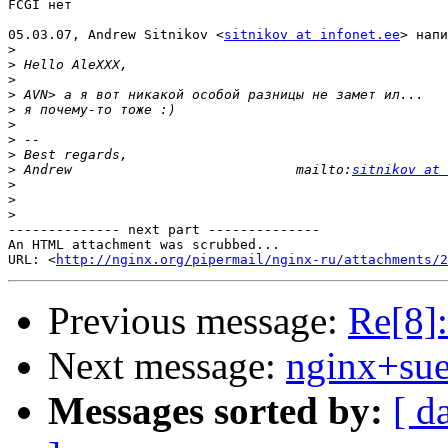
FCGI нет

05.03.07, Andrew Sitnikov <
sitnikov at infonet.ee
> напи
>
>
>
>
>
>
>
>
>
 Andrew                            mailto:
sitnikov at 
>
>
>
-------------- next part --------------

An HTML attachment was scrubbed...

URL: <
http://nginx.org/pipermail/nginx-ru/attachments/2
Previous message:
Re[8]:
Next message:
nginx+sue
Messages sorted by:
[ d