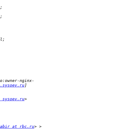
.sysoev.ru
 sysoev.ru
abir at rbc.ru