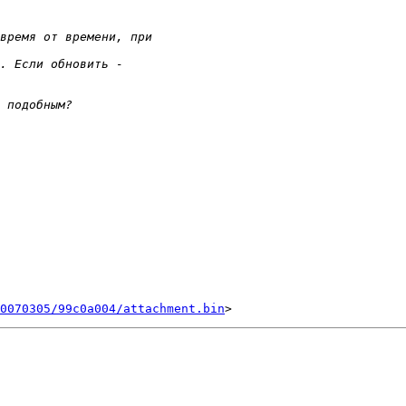
0070305/99c0a004/attachment.bin