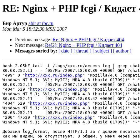
RE: Nginx + PHP fcgi / Кидает 
Бир Артур
abir at rbc.ru
Mon Mar 5 18:12:30 MSK 2007
Previous message:
Re: Nginx + PHP fcgi / Кидает 404
Next message:
Re[2]: Nginx + PHP fcgi / Кидает 404
Messages sorted by:
[ date ]
[ thread ]
[ subject ]
[ author ]
bash-2.05b# tail -f /logs/xxx.ru/access_log | grep chat

80.68.252.11 - - [05/Mar/2007:18:08:39 +0600] GET /chat
"499" 0 "
http://xxx.ru/index.php
" "Mozilla/4.0 (compati
Windows NT 5.1; SV1; MyIE2; MRA 4.8 (build 01709))" "-"

80.68.252.11 - - [05/Mar/2007:18:08:39 +0600] GET /chat
"404" 529 "
http://xxx.ru/index.php
" "Mozilla/4.0 (compa
Windows NT 5.1; SV1; MyIE2; MRA 4.8 (build 01709))" "-"

80.68.252.11 - - [05/Mar/2007:18:08:42 +0600] GET /chat
"404" 529 "
http://xxx.ru/index.php
" "Mozilla/4.0 (compa
Windows NT 5.1; SV1; MyIE2; MRA 4.8 (build 01709))" "-"

80.68.252.11 - - [05/Mar/2007:18:09:08 +0600] GET /chat
"200" 47539 "
http://xxx.ru/index.php
" "Mozilla/4.0 (com
Windows NT 5.1; SV1; MyIE2; MRA 4.8 (build 01709))" "-"

Добавил log_format, после HTTP/1.1 за / должен писаться
как мы видим, он отсутствует. В общем, у меня через раз