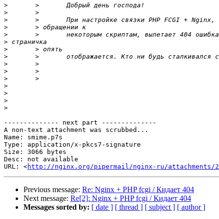
>
>
>
>
>
>
>
>
>
>
>
>
>
>
>
-------------- next part --------------

A non-text attachment was scrubbed...

Name: smime.p7s

Type: application/x-pkcs7-signature

Size: 3066 bytes

Desc: not available

URL: <
http://nginx.org/pipermail/nginx-ru/attachments/2
Previous message:
Re: Nginx + PHP fcgi / Кидает 404
Next message:
Re[2]: Nginx + PHP fcgi / Кидает 404
Messages sorted by:
[ date ]
[ thread ]
[ subject ]
[ author ]