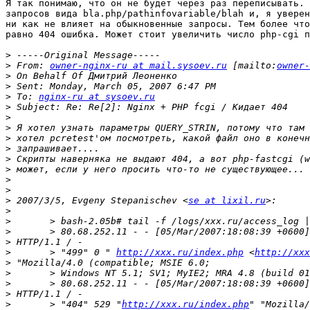
Я так понимаю, что он не будет через раз переписывать. 
запросов вида bla.php/pathinfovariable/blah и, я уверен
ни как не влияет на обыкновенные запросы. Тем более что
равно 404 ошибка. Может стоит увеличить число php-cgi п
>
>
 From: 
owner-nginx-ru at mail.sysoev.ru
 [mailto:
owner-
>
>
>
 To: 
nginx-ru at sysoev.ru
>
>
>
>
>
>
>
>
>
>
 2007/3/5, Evgeny Stepanischev <
se at lixil.ru
>
>
>
>
>
 	> "499" 0 " 
http://xxx.ru/index.php
 <
http://xxx
>
>
>
>
>
 	> "404" 529 "
http://xxx.ru/index.php