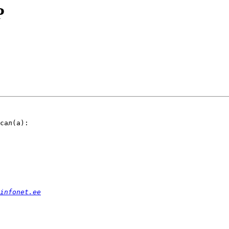
P
сал(а):

infonet.ee