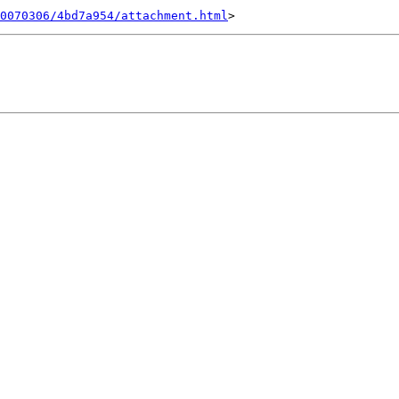
0070306/4bd7a954/attachment.html