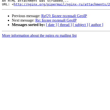
An HTML attachment was scrubbed...

URL: <
http://nginx.org/pipermail/nginx-ru/attachments/2
Previous message:
Re[2]: Более полный GeoIP
Next message:
Re: Более полный GeoIP
Messages sorted by:
[ date ]
[ thread ]
[ subject ]
[ author ]
More information about the nginx-ru mailing list