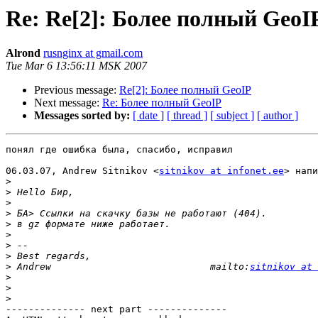
Re: Re[2]: Более полный GeoI
Alrond
rusnginx at gmail.com
Tue Mar 6 13:56:11 MSK 2007
Previous message:
Re[2]: Более полный GeoIP
Next message:
Re: Более полный GeoIP
Messages sorted by:
[ date ]
[ thread ]
[ subject ]
[ author ]
понял где ошибка была, спасибо, исправил

06.03.07, Andrew Sitnikov <
sitnikov at infonet.ee
> напи
>
>
>
>
>
>
>
>
>
 Andrew                            mailto:
sitnikov at 
>
>
>
-------------- next part --------------
