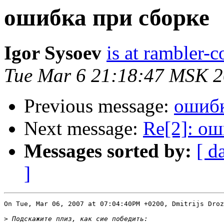
ошибка при сборке
Igor Sysoev
is at rambler-c
Tue Mar 6 21:18:47 MSK 
Previous message:
ошибк
Next message:
Re[2]: ош
Messages sorted by:
[ d
]
On Tue, Mar 06, 2007 at 07:04:40PM +0200, Dmitrijs Droz
>