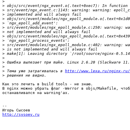
>
>
>
>
>
>
>
>
>
>
>
>
>
>
>
>
>
 Тема уже затрагивалась в 
http://www.lexa.ru/nginx-ru/
>
Как это лечить в build tools - не знаю.

В nginx можно убрать флаг -Werror в objs/Makefile, чтоб
останавливался на warning'ах.

-- 

http://sysoev.ru