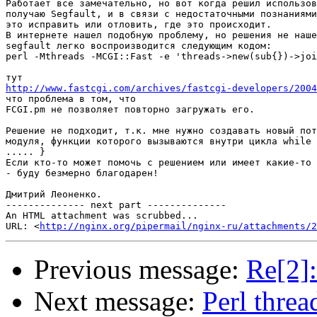
Работает все замечательно, но вот когда решил использов
получаю Segfault, и в связи с недостаточными познаниями
это исправить или отловить, где это происходит.

В интернете нашел подобную проблему, но решения не наше
segfault легко воспроизводится следующим кодом:

perl -Mthreads -MCGI::Fast -e 'threads->new(sub{})->joi
http://www.fastcgi.com/archives/fastcgi-developers/2004

что проблема в том, что

FCGI.pm не позволяет повторно загружать его.

Решение не подходит, т.к. мне нужно создавать новый пот
модуля, функции которого вызываются внутри цикла while 
..... }

Если кто-то может помочь с решением или имеет какие-то 
- буду безмерно благодарен!

Дмитрий Леоненко.

-------------- next part --------------

An HTML attachment was scrubbed...

URL: <
http://nginx.org/pipermail/nginx-ru/attachments/2
Previous message:
Re[2]
Next message:
Perl thr