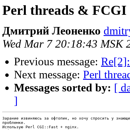
Perl threads & FCG
Дмитрий Леоненко
dmitr
Wed Mar 7 20:18:43 MSK 
Previous message:
Re[2]
Next message:
Perl thr
Messages sorted by:
[ d
]
Зарание извиняюсь за офтопик, но хочу спросить у знающи
проблемке.

Использую Perl CGI::Fast + nginx.
