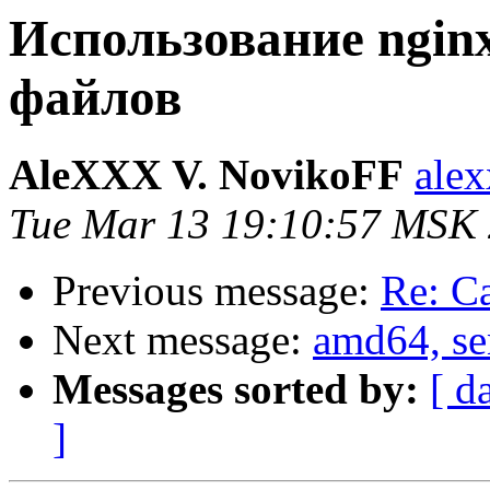
Использование ngin
файлов
AleXXX V. NovikoFF
alex
Tue Mar 13 19:10:57 MSK
Previous message:
Re: С
Next message:
amd64, s
Messages sorted by:
[ d
]