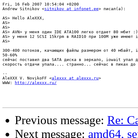
Fri, 16 Feb 2007 10:54:04 +0200

Andrew Sitnikov <
sitnikov at infonet.ee
> писал(а):

AS> Hello AleXXX,

AS> 

AS> 

AS> AVN> у меня один IDE ATA100 легко отдает 80 мбит :)

AS> у меня 12 SCSI 15krpm в RAID10 при 100M уже имеют i
AS> 

300-400 потоков, качающих файлы размером от 40 мбайт, i
50-60%

сейчас поставил два SATA диска в зеркало, iowait упал д
скорость отдачи упала.... странно... сейчас в пиках до 
-- 

AleXXX V. NovikoFF <
alexxx at alexxx.ru
>

WWW: 
http://alexxx.ru/
Previous message:
Re: С
Next message:
amd64, s